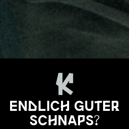
ENDLICH GUTER
SCHNAPS?